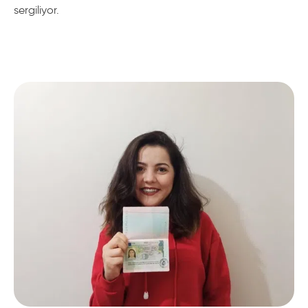
giriş yapabileceği bu yerler, özellikle eğitim görürken
sergiliyor.
daha bağımsız hareket etmek isteyen öğrenciler
tarafından tercih ediliyor. Pazartesi kahveleri, pankek
partileri, Planetarium geceleri, Oxford gezintileri, Pub
Quizler, sinema geceleri, bisiklet turları, Shakespeare
gezintileri gibi etkinliklere sahip International House
Bristol öğrencileri ayrıca, Bristol’daki tarihi müzelere ve
etkileyici sanat galerilerini de ziyaret edebiliyorlar. Hafta
sonları ise Londra veya Stonehenge’i gezebiliyor,
Devon’da sörf yapabiliyor, Bath’ta bisiklet turuna
katılabiliyorlar. Öğrencilerin iki farklı merkezi seçebileceği
International House Bristol, yurt dışında İngilizce kursu
almak isteyen öğrencilere sunduğu kaliteli eğitimle
dikkat çekiyor.