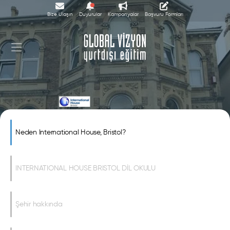
Bize Ulaşın
Duyurular
Kampanyalar
Başvuru Formları
International House Bristol
Neden International House, Bristol?
INTERNATIONAL HOUSE BRISTOL DİL OKULU
Şehir hakkında