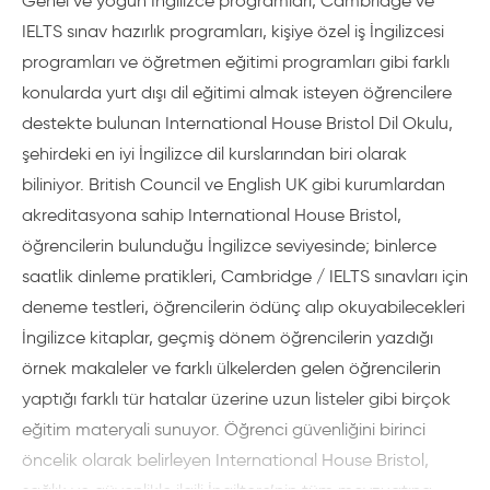
Genel ve yoğun İngilizce programları, Cambridge ve
IELTS sınav hazırlık programları, kişiye özel iş İngilizcesi
programları ve öğretmen eğitimi programları gibi farklı
konularda yurt dışı dil eğitimi almak isteyen öğrencilere
destekte bulunan International House Bristol Dil Okulu,
şehirdeki en iyi İngilizce dil kurslarından biri olarak
biliniyor. British Council ve English UK gibi kurumlardan
akreditasyona sahip International House Bristol,
öğrencilerin bulunduğu İngilizce seviyesinde; binlerce
saatlik dinleme pratikleri, Cambridge / IELTS sınavları için
deneme testleri, öğrencilerin ödünç alıp okuyabilecekleri
İngilizce kitaplar, geçmiş dönem öğrencilerin yazdığı
örnek makaleler ve farklı ülkelerden gelen öğrencilerin
yaptığı farklı tür hatalar üzerine uzun listeler gibi birçok
eğitim materyali sunuyor. Öğrenci güvenliğini birinci
öncelik olarak belirleyen International House Bristol,