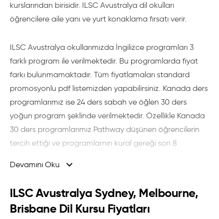
kurslarından birisidir. ILSC Avustralya dil okulları
öğrencilere aile yanı ve yurt konaklama fırsatı verir.
ILSC Avustralya okullarımızda İngilizce programları 3
farklı program ile verilmektedir. Bu programlarda fiyat
farkı bulunmamaktadır. Tüm fiyatlamaları standard
promosyonlu pdf listemizden yapabilirsiniz. Kanada ders
programlarımız ise 24 ders sabah ve öğlen 30 ders
yoğun program şeklinde verilmektedir. Özellikle Kanada
30 ders programlarımız Pathway düşünen öğrencilerin
tercih ettiği ve programlarnın kural gereği son 8
haftasında 30 ders alması gereken yoğun akademik
Devamını Oku
programlarımızdır.
ILSC Avustralya Sydney, Melbourne,
Brisbane Dil Kursu Fiyatları