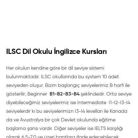
ILSC Dil Okulu İngilizce Kursları
Her okulun kendine göre bir dil seviye sistemi
bulunmaktadır. ILSC okullarında bu system 10 adet
seviyeden oluşur. Bizim başlangıç seviyelerimiz B harfi ile
B1-B2-B3-B4
gösterilir; Beginner
şeklindedir. Orta seviye
diyebileceğimiz seviyelerimiz ise Intermediate I1-I2-I3-I4
seviyelerdir ki bu seviyelerimizn I3-I4 levelları ile Kanada
da ve Avustralya bir çok Devlet okulunda eğitime
başlama şansı vardır. Diğer seviyeler ise IELTS karşılığı
olarak 6,5-7,0 ve üzeri bantlara ifade edecebilecek