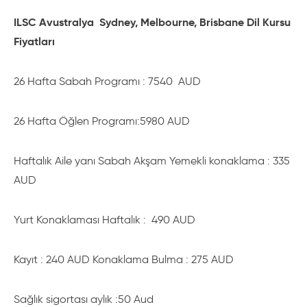
AVUSTRALYA
ILSC Avustralya Sydney, Melbourne, Brisbane Dil Kursu
AVUSTRALYA
DERS
KANADA
Fiyatları
PROGRAM
SAATLERİ
PROGRAM
26 Hafta Sabah Programı : 7540 AUD
Sabah 24 ders /
Sabah 24 ders
20 saat
08.30-13.15
/20 saat
08
26 Hafta Öğlen Programı:5980 AUD
Öğlen 24 ders /
Öğlen 24 ders /20
Haftalık Aile yanı Sabah Akşam Yemekli konaklama : 335
20 saat
13.30-17.15
saat
13.
AUD
Akşam 24 ders /
Sabah 30 ders /
08
Yurt Konaklaması Haftalık : 490 AUD
20 saat
17.30-21.30
25 saat
Mo
Kayıt : 240 AUD Konaklama Bulma : 275 AUD
Sabah 30 ders /
08
25 saat
Va
Sağlık sigortası aylık :50 Aud