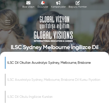
Bize Ulaşın
Duyurular
Kampanyalar
Başvuru Formları
ILSC Sydney Melbourne İngilizce Dil
Okulu
ILSC Dil Okulları Avustralya Sydney, Melbourne, Brisbane
ILSC Avustralya Sydney, Melbourne, Brisbane Dil Kursu Fiyatları
ILSC Dil Okulu İngilizce Kursları