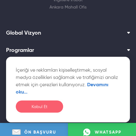
Ankara Mahall Ofis
Global Vizyon
Programlar
Dil Okulları
İçeriği ve reklamları kişiselleştirmek, sosyal
medya özellikleri sağlamak ve trafiğimizi analiz
Yurtdışı Üniversiteler
Devamını
etmek için çerezleri kullanıyoruz.
oku…
Kabul Et
© Global
Çerez
Gizlilik
KVKK Aydınlatma
Vizyon
Politikası
Politikası
Metni
ÖN BAŞVURU
WHATSAPP