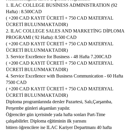
1. ILAC COLLEGE BUSİNESS ADMINISTRATION (92 
Hafta) : 8.500CAD

( +200 CAD KAYIT ÜCRETİ + 750 CAD MATERYAL 
ILAC International College eğitimleri sonrasında devlet
ÜCRETİ BULUNMAKTADIR)

kolejlerine devam etmek isterlerse buradaki 1 veya 2 yıllık
2. ILAC COLLEGE SALES AND MARKETİNG DİPLOMA 
programlarda eğitim alabilir, eğitimlerinin ardından da
PROGRAMI ( 92 Hafta): 8.500 CAD

Kanada’da mezuniyet sonrası çalışma izni elde ederek çalışmaya
( +200 CAD KAYIT ÜCRETİ + 750 CAD MATERYAL 
ÜCRETİ BULUNMAKTADIR)

ve yaşamlarını sürdürmeye devam edebilirler.
3. Service Excellence for Business - 48 Hafta 7.200CAD

( +200 CAD KAYIT ÜCRETİ + 750 CAD MATERYAL 
ILAC International College’ın birçok kurum ve kuruluşta üyeliği
ÜCRETİ BULUNMAKTADIR)

4. Service Excellence with Business Communication - 60 Hafta 
ve akreditasyonu bulunmaktadır: Desıgnated B.C. Prıvate
7500 CAD

Traınıng Instıtutıons Branch, Provınce Of Brıtısh Columbıa:
( +200 CAD KAYIT ÜCRETİ + 750 CAD MATERYAL 
Educatıon Qualıty Assurance. Bc’s Eqa, Bc Career Colleges
ÜCRETİ BULUNMAKTADIR)

Association (Bccca) , National Association Of Career Colleges,
Diploma programlarında dersler Pazartesi, Salı,Çarşamba, 
Perşembe günleri akşamları yapılır.

Career Colleges Ontario Ve Ontario Ministry Of
Öğrenciler gün içerisinde yada hafta sonları Part-Time 
Training,Colleges And Universities (Mtcu).
çalışabilirler. Diploma eğitiminin ilk yarısını

bitiren öğrencilere ise ILAC Kariyer Departmanı 40 hafta 