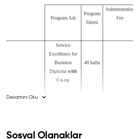
Administration
Program
Program Adı
Fee
Süresi
Service
Excellence for
Business
48 hafta
Diploma
with
Co-op
Devamını Oku
Service
SERVICE
Essentials for
EXCELLENCE
Business
40 hafta
FOR BUSINESS
Diploma
with
Sosyal Olanaklar
Co-op