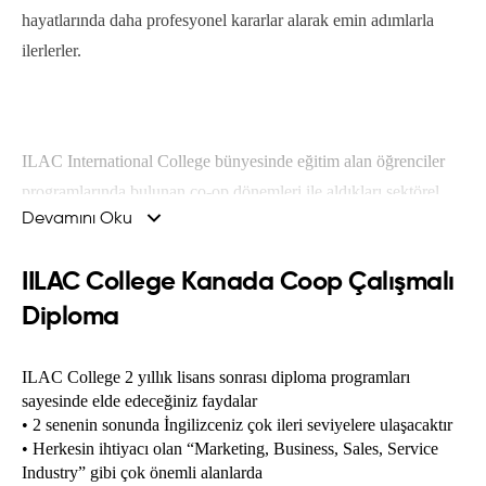
hayatlarında daha profesyonel kararlar alarak emin adımlarla
ilerlerler.
ILAC International College bünyesinde eğitim alan öğrenciler
programlarında bulunan co-op dönemleri ile aldıkları sektörel
Devamını Oku
eğitimleri Kanada iş dünyasında pratiğe dökme imkanına da
sahiptirler. Eğitim aldıkları dönemde part-time çalışan öğrenciler,
IILAC College Kanada Coop Çalışmalı
co-op dönemlerinde de full-time çalışabilmektedir.
Diploma
ILAC College 2 yıllık lisans sonrası diploma programları

ILAC International College Toronto kampüsü, şehrin
sayesinde elde edeceğiniz faydalar

merkezinde olması sayesinde toplu taşıma, eğlence merkezleri, iş
• 2 senenin sonunda İngilizceniz çok ileri seviyelere ulaşacaktır

• Herkesin ihtiyacı olan “Marketing, Business, Sales, Service 
merkezleri gibi büyük şehirlerde bulunan tüm imkanlara yürüme
Industry” gibi çok önemli alanlarda

mesafesindedir. Toronto’nun merkezinde eğitim alan öğrenciler