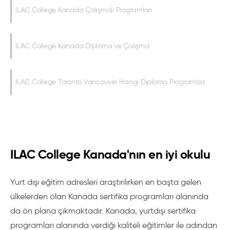
ILAC College Kanada Çalışmalı Programları
ILAC College Kanada Diploma ve Çalışma
ILAC College Toronto Vancouver Hangi Diploma Programları
ILAC College Kanada'nın en iyi okulu
Yurt dışı eğitim adresleri araştırılırken en başta gelen
ülkelerden olan Kanada sertifika programları alanında
da ön plana çıkmaktadır. Kanada, yurtdışı sertifika
programları alanında verdiği kaliteli eğitimler ile adından