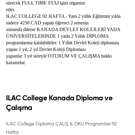
sürecek FULL TIME STAJ işini organize

eder.

Programların neredeyse her 3 ayda bir başlangıç tarihi
ILAC COLLEGE 92 HAFTA - Yani 2 yıllık Eğitimini yılda 
bulunmaktadır. Kanada’da her eğitimde olduğu gibi Kanada
sadece 4250 CAD yapan öğrenci 2 senenin

kariyer kolejleri eğitimlerinde de kontenjanları yakalayabilmek
sonunda dilerse KANADA DEVLET KOLEJLERİ YADA 
çok önemlidir.
ÜNİVERSİTELERİNDE 1 yada 2 Yıllık DİPLOMA

programlarına katılabilirler. 1 Yıllık Devlet Koleji diploması 
yapan 1 yıl, 2 yıl Devlet Koleji Diploması

Ilac Kanada uzun yıllardır gerek verdiği dil eğitimleri gerekse 
yapanlar 3 yıl süreyle OTURUM VE ÇALIŞMA hakkı 
mesleki eğitimleriyle adından övgüyle söz ettirmektedir. 
Eğitim 
kazanırlar.
kalitesi, eğitmen kadrosunun çeşitliliği, program içerikleri ve 
fiyatlarıyla Ilac College Kanada ön plana çıkmaktadır.
Kanada Ilac College’da eğitim almanın pek çok olumlu yönü 
vardır. Kanada dil okulu olarak da bilinen Ilac International 
College’ın bir artısı verdiği TOEFL ve IELTS yeterlilik 
ILAC College Kanada Diploma ve
belgeleridir. Ilac International College’a başvuran öğrenciler 
İngilizce bilgilerini yeterli seviyeye ulaştırmak adına aldıkları 
Çalışma
eğitimden sonra sertifika programlarına başlayabilmektedir. Dil 
okulu olarak da başarısını kanıtlamış olan Kanada Ilac College 
ILAC College Diploma ÇALIŞ & OKU Programları 92
öğrencilerinin tüm ihtiyaçlarına çözüm sunmaktadır.
Kanada’da sertifika ve diploma programlarının
 ne olduğuna dair 
Hafta