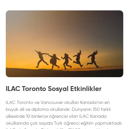
Sales &
Marketing
92 hafta
Diploma
with
Co-op
Sales &
SALES &
Marketing
54 hafta
MARKETING
Certificate
with
Co-op
ILAC Toronto Sosyal Etkinlikler
Sales &
ILAC Toronto ve Vancouver okulları Kanada'nın en
Marketing
52 hafta
büyük dil ve diploma okullarıdır. Dünyanın 150 farklı
Diploma
ülkesinde 10 binlerce öğrencisi olan ILAC Kanada
okullarında çok sayıda Türk öğrenci eğitim yapmaktadır.