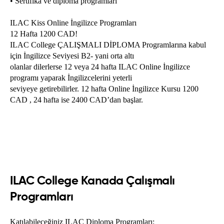
• Sertifika ve diploma programları
Sales&Marketing ve Service Essentials alanlarında diploma
sahibi olacak öğrenciler eğitim almak yerine çalışmak isterlerse
ILAC Kiss Online İngilizce Programları
iş bulma imkanları çok daha artmış olacaktır.
12 Hafta 1200 CAD!
ILAC College ÇALIŞMALI DİPLOMA Programlarına kabul 
için İngilizce Seviyesi B2- yani orta altı
ILAC International College aynı zamanda öğrencilere kariyer
olanlar dilerlerse 12 veya 24 hafta ILAC Online İngilizce 
noktasında eğitimin yanı sıra kariyer ofisleri ile de destek
programı yaparak İngilizcelerini yeterli
olmaktadır. Öğrencilere özgeçmiş hazırlama, Linkedin profili
seviyeye getirebilirler. 12 hafta Online İngilizce Kursu 1200 
CAD , 24 hafta ise 2400 CAD’dan başlar.
oluşturma, iş arama ağı ve fuarlar, mülakatlara hazırlanma ve co-
op döneminde iş bulma desteği noktasında yardımcı olmaktadır.
ILAC International College programlarında eğitim almak isteyen
öğrencilerin 18 yaşından büyük olması, lise veya lisans
mezuniyetinin bulunması ve İngilizce dil yeterliliği bulunması
ILAC College Kanada Çalışmalı
gerekmektedir. Bölümlerin dil yeterliliği değişmekte olup IELTS
Programları
4.0 seviyesinden 5.5 seviyesine kadar kabul eden bölümler
bulunmaktadır.
Katılabileceğiniz ILAC Diploma Programları:
