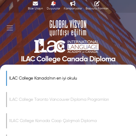
Bize Ulaşın
Duyurular
Kampanyalar
Başvuru Formları
ILAC College Canada Diploma
Programları
ILAC College Kanada'nın en iyi okulu
ILAC College Toronto Vancouver Diploma Programları
IILAC College Kanada Coop Çalışmalı Diploma