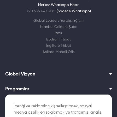
Merkez Whatsapp Hattı:
+90 535 643 31 81
(Sadece Whatsapp)
Global Leaders Yurtdışı Eğitim
İstanbul Göktürk Şube
İzmir
Bodrum İrtibat
İngiltere İrtibat
Ankara Mahall Ofis
Global Vizyon
Programlar
Dil Okulları
İçeriği ve reklamları kişiselleştirmek, sosyal
medya özellikleri sağlamak ve trafiğimizi analiz