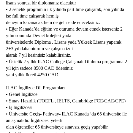
lisans sonrası bir diplomanız olacaktır

çalışma ve eğlenme noktasında oldukça rahat bir şekilde
• 2 senelik programın ilk yılında part-time çalışarak, son yılında 
ise full time çalışarak hem iş

yaşamlarını sürdürebilirler.
deneyim kazanacak hem de gelir elde edeceksiniz.

• Eğer Kanada’da eğitim ve oturuma devam etmek isterseniz 2 
yılın sonunda Devlet kolejleri yada

üniversitelerde Diploma , Lisans yada Yüksek Lisans yaparak 
ILAC International College Vancouver kampüsü ise deniz
2+3 yıl daha oturum ve çalışma izni

sınırında bulunan Coal Harbour bölgesinde bulunur. İş
alarak 7 yıl kesintisiz kalabilirsiniz.

• Üstelik 2 yıllık ILAC College Çalışmalı Diploma programına 2 
merkezlerine ve toplu taşımaya yakınlığı ile öğrencilere ferah bir
yıl için sadece 8500 CAD ödersiniz

yaşam imkanı sunmaktadır.
yani yıllık ücreti 4250 CAD.
ILAC İngilizce Dil Programları

• Genel İngilizce

• Sınav Hazırlık (TOEFL , IELTS, Cambridge FCE/CAE/CPE)

ILAC International College ile eğitim alan öğrenciler
• İş İngilizcesi

mezuniyetleri sonrasında dilerlerse farklı bir özel kolej programı
• Üniversite Geçiş- Pathway- ILAC Kanada ‘da 65 üniversite ile 
ile dilerlerse de bir devlet koleji programları ile Kanada’daki
anlaşmalıdır. İngilizcesi yeterli

eğitim hayatlarına devam edebilirler. Ayrıca Business,
olan öğrenciler 65 üniversiteye sınavsız geçiş yapabilir.
