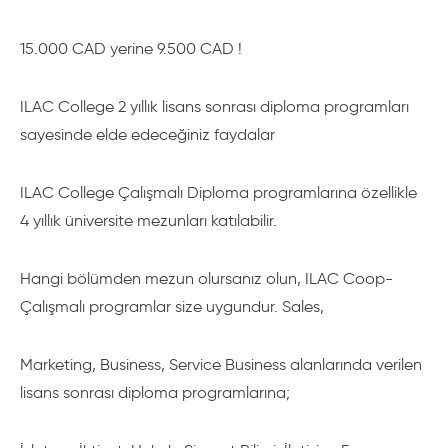
daha detaylı bilgiyi sitemizde inceleyebilirsiniz. 
ILAC sadece Kanada’nın değil dünyanın en iyi İngilizce dil 
okuludur. İngilizcesi Diploma yada

15.000 CAD yerine 9.500 CAD !
Üniversite programları için yeterli olmayan öğrencilere 24 hafta 
çok özel bir paket sunan ILAC

dil kursları 6.620 CAD en iyi fiyat dengesi yakalayan okuldur. 
ILAC College 2 yıllık lisans sonrası diploma programları
24 hafta İngilize programına katılan

sayesinde elde edeceğiniz faydalar
öğrenci eğer İngilizce seviyesini 2-3 ay sonra Upper-
Intermediate seviyeye getirir ise İngilizce

kursuna ödemiş olduğu ücreti DİPLOMA programlarına transfer 
yapabilir.
ILAC College Çalışmalı Diploma programlarına özellikle
4 yıllık üniversite mezunları katılabilir.
Hangi bölümden mezun olursanız olun, ILAC Coop-
Çalışmalı programlar size uygundur. Sales,
Marketing, Business, Service Business alanlarında verilen
lisans sonrası diploma programlarına;