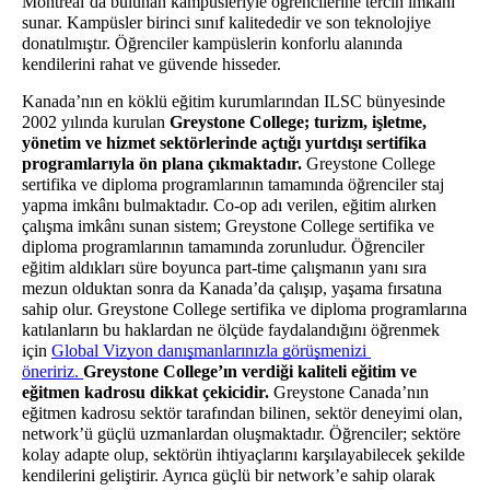
Montreal’da bulunan kampüsleriyle öğrencilerine tercih imkânı 
sunar. Kampüsler birinci sınıf kalitededir ve son teknolojiye 
donatılmıştır. Öğrenciler kampüslerin konforlu alanında 
kendilerini rahat ve güvende hisseder. 
Kanada’nın en köklü eğitim kurumlarından ILSC bünyesinde 
2002 yılında kurulan 
Greystone College; turizm, işletme, 
yönetim ve hizmet sektörlerinde açtığı yurtdışı sertifika 
programlarıyla ön plana çıkmaktadır.
 Greystone College 
sertifika ve diploma programlarının tamamında öğrenciler staj 
yapma imkânı bulmaktadır. Co-op adı verilen, eğitim alırken 
çalışma imkânı sunan sistem; Greystone College sertifika ve 
diploma programlarının tamamında zorunludur. Öğrenciler 
eğitim aldıkları süre boyunca part-time çalışmanın yanı sıra 
mezun olduktan sonra da Kanada’da çalışıp, yaşama fırsatına 
sahip olur. Greystone College sertifika ve diploma programlarına 
katılanların bu haklardan ne ölçüde faydalandığını öğrenmek 
için 
Global Vizyon danışmanlarınızla görüşmenizi 
öneririz. 
Greystone College’ın verdiği kaliteli eğitim ve 
eğitmen kadrosu dikkat çekicidir.
 Greystone Canada’nın 
eğitmen kadrosu sektör tarafından bilinen, sektör deneyimi olan, 
network’ü güçlü uzmanlardan oluşmaktadır. Öğrenciler; sektöre 
kolay adapte olup, sektörün ihtiyaçlarını karşılayabilecek şekilde 
kendilerini geliştirir. Ayrıca güçlü bir network’e sahip olarak 