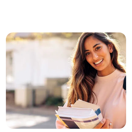
Akşam-
8400
48 hafta
CAD
Yeni Program!
Öğlen ve
Diploma in
Akşam-
Program ücretler
Project
78 hafta
Management
Öğlen-
7600
48 hafta
CAD
Diploma in
Customer
Service
Akşam-
8400