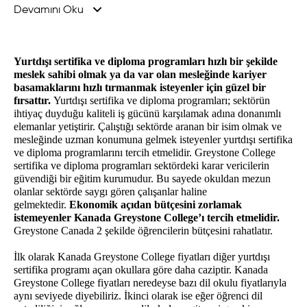
pratiğe döküp iş deneyimi kazanabilecekleri fırsatlara da sahip
Devamını Oku
olmaktadır.
Bu bölümlerden kabul alabilmek için öğrencilerin 18 yaşından
Yurtdışı sertifika ve diploma programları hızlı bir şekilde 
meslek sahibi olmak ya da var olan mesleğinde kariyer 
büyük olmaları, lise ya da lisans düzeyinde eğitim almış olmaları
basamaklarını hızlı tırmanmak isteyenler için güzel bir 
yeterlidir. Programların İngilizce yeterlilik düzeyleri değişkenlik
fırsattır. 
Yurtdışı sertifika ve diploma programları; sektörün 
ihtiyaç duyduğu kaliteli iş gücünü karşılamak adına donanımlı 
göstermektedir. Business programlarının birçoğu IELTS 6.0
elemanlar yetiştirir. Çalıştığı sektörde aranan bir isim olmak ve 
düzeyinde öğrencileri kabul ederken digital marketing, tech ve
mesleğinde uzman konumuna gelmek isteyenler yurtdışı sertifika 
ve diploma programlarını tercih etmelidir. 
Greystone College 
hospitality programlarının birçoğu IELTS 5.5 seviyesindeki
sertifika ve diploma programları sektördeki karar vericilerin 
öğrencileri kabul etmektedir.
güvendiği bir eğitim kurumudur. Bu sayede okuldan mezun 
olanlar sektörde saygı gören çalışanlar haline 
gelmektedir. 
Ekonomik açıdan bütçesini zorlamak 
ILSC dil okullarının kariyer koleji olan Greystone College aynı
istemeyenler Kanada Greystone College’ı tercih etmelidir.
Greystone Canada 2 şekilde öğrencilerin bütçesini rahatlatır. 
zamanda kredi transfer sistemi ile öğrencilere partner okullarda
eğitimlerine devam ederek mezuniyet sonrası çalışma izni alma
İlk olarak Kanada Greystone College fiyatları diğer yurtdışı 
sertifika programı açan okullara göre daha caziptir. Kanada 
imkanı da sunmaktadır.
Greystone College fiyatları neredeyse bazı dil okulu fiyatlarıyla 
aynı seviyede diyebiliriz. İkinci olarak ise eğer öğrenci dil 