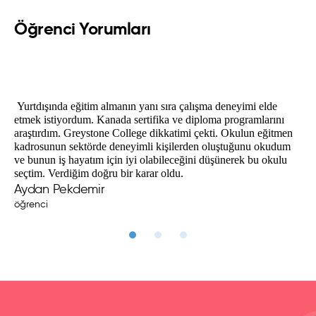
PITALITY
48 hafta
CAD
Öğrenci Yorumları
Diploma in
Akşam-
8400
Yurtdışı sertifika ve diploma programına Kanada’da katılmak 
Hospitality
Ailemin çok yüksek bir bütçesi olmadığı için yurtdışında 
48 hafta
CAD
istiyordum. Kanada’daki tüm okulları Global Vizyon 
sertifika progralarına yöneldim. Gresytone College’ın fiyatlarını 
Operations
 Yurtdışında eğitim almanın yanı sıra çalışma deneyimi elde 
danışmanımla inceledik. Eğitimi, eğitmenleri ve fiyatları ile bu 
etmek istiyordum. Kanada sertifika ve diploma programlarını 
görünce bu okulu seçmek istedim. Kaliteli eğitimi uygun 
okul cazip geldi. Aldığım eğitimden memnunum. 
araştırdım. Greystone College dikkatimi çekti. Okulun eğitmen 
fiyatlarla sundular. Program kapsamında staj yaparken de iyi bir 
kadrosunun sektörde deneyimli kişilerden oluştuğunu okudum 
ücret aldım. Hem okulun uygun olması hem kendi harçlığımı 
Diploma in
Öğlen-
7600
ve bunun iş hayatım için iyi olabileceğini düşünerek bu okulu 
çıkarabilmem ailemin bütçesini olumlu etkiledi
seçtim. Verdiğim doğru bir karar oldu. 
Digital
48 hafta
CAD
Aydan Pekdemir
Marketing:
öğrenci
Social Media
Akşam-
8600
200 CAD
Professional
48 hafta
CAD
Diploma in