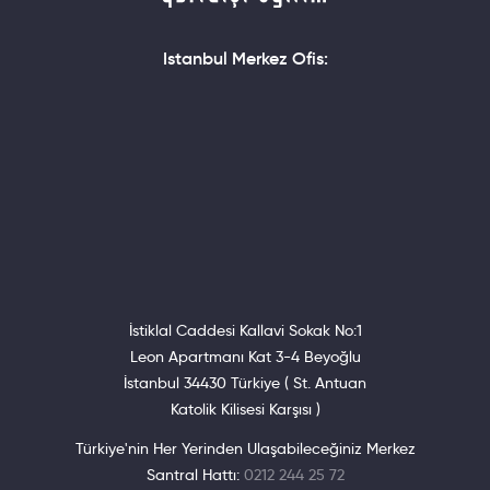
Diploma in Data
Sabah-
Analysis
20 hafta
Istanbul Merkez Ofis:
Diploma in
Öğlen ve
Yeni Pro
Front-End
Akşam-
TECH
Development
38 hafta
Program ücretler
Diploma in Full-
Öğlen ve
Stack
Akşam-
Development
68 hafta
İstiklal Caddesi Kallavi Sokak No:1
Leon Apartmanı Kat 3-4 Beyoğlu
İstanbul 34430 Türkiye ( St. Antuan
Katolik Kilisesi Karşısı )
Türkiye'nin Her Yerinden Ulaşabileceğiniz Merkez
Santral Hattı:
0212 244 25 72