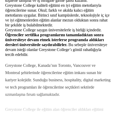
kişilerle tanışma ve iş birliğine girme şansı kazanır. 
Greystone College kaliteli eğitimi en iyi eğitim metotlarıyla 
öğrencilerine sunar. Okul; farklı ve akılda kalıcı eğitim 
metotlarını uygular. Birinci sınıf kampüslerde, teknolojiyle iç içe 
ve iyi eğitmenlerden eğitim alanlar mezun olduktan sonra rahat 
bir şekilde iş bulabilmektedir. 
Greystone College saygın üniversitelerle iş birliği içindedir. 
Öğrenciler sertifika programlarını tamamladıktan sonra 
üniversiteye devam etmek isterlerse programda aldıkları 
dersleri üniversitede saydırabilirler.
 Bu sebeple üniversiteye 
devam isteği olanlar Greystone College’ı gönül rahatlığıyla 
tercih edebilir. 
Greystone College, Kanada’nın Toronto, Vancouver ve
Montreal şehirlerinde öğrencilerine eğitim imkanı sunan bir
kariyer kolejidir. Sunduğu business, hospitality, digital marketing
ve tech programları ile öğrencilerine seçtikleri sektörde
uzmanlaşma fırsatı sağlamaktadır.
Greystone College ile eğitim alan öğrenciler aldıkları eğitimi