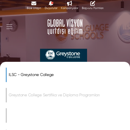
Bize Ulaşın
Duyurular
Kampanyalar
Başvuru Formları
Greystone College Kanada
ILSC - Greystone College
Greystone College Sertifika ve Diploma Programları