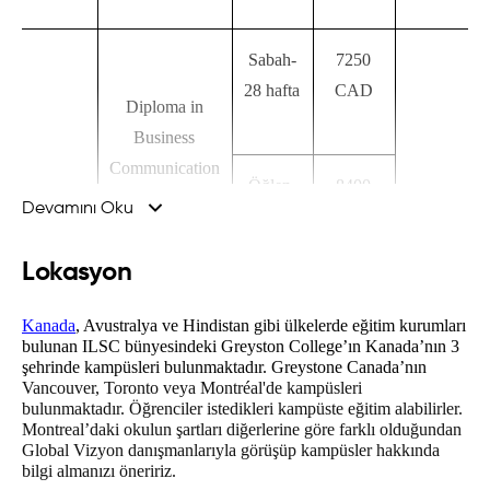
Sabah-
7250
28 hafta
CAD
Diploma in
Business
Communication
Öğlen-
8400
Devamını Oku
48 hafta
CAD
Lokasyon
Sabah-
7250
Kanada
, Avustralya ve Hindistan gibi ülkelerde eğitim kurumları 
200 CAD
26 hafta
CAD
bulunan ILSC bünyesindeki Greyston College’ın Kanada’nın 3 
şehrinde kampüsleri bulunmaktadır. Greystone Canada’nın 
Vancouver, Toronto veya Montréal'de kampüsleri 
bulunmaktadır. Öğrenciler istedikleri kampüste eğitim alabilirler. 
USINESS
Diploma in
Montreal’daki okulun şartları diğerlerine göre farklı olduğundan 
Öğlen-
7600
Global Vizyon danışmanlarıyla görüşüp kampüsler hakkında 
International
48 hafta
CAD
bilgi almanızı öneririz. 
Business