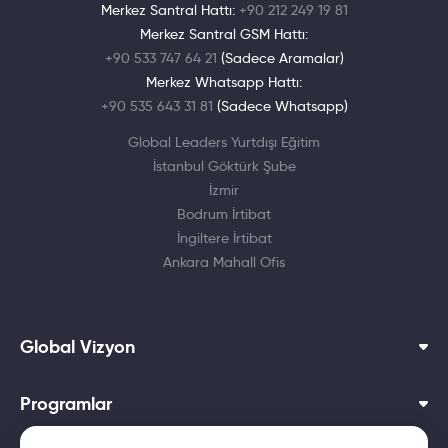
Merkez Santral Hattı:
+90 212 249 19 81
Merkez Santral GSM Hattı:
+90 533 747 64 21
(Sadece Aramalar)
Merkez Whatsapp Hattı:
+90 535 643 31 81
(Sadece Whatsapp)
Global Leaders Yurtdışı Eğitim
İstanbul Göktürk Şube
İzmir
Bodrum İrtibat
İngiltere İrtibat
Ankara Mahall Ofis
Global Vizyon
Programlar