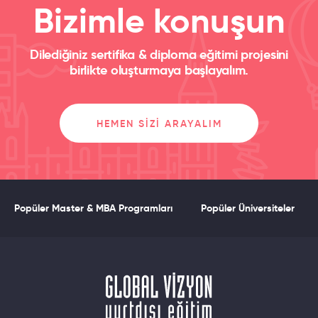
Öğlen-
7600
Bizimle konuşun
Digital
48 hafta
CAD
Marketing:
DIITAL
Dilediğiniz sertifika & diploma eğitimi projesini
birlikte oluşturmaya başlayalım.
RKETING
Website
Akşam-
8400
Management &
48 hafta
CAD
Design
HEMEN SIZI ARAYALIM
Öğlen-
8500
Diploma in
72 hafta
CAD
Digital
Popüler Master & MBA Programları
Popüler Üniversiteler
Marketing
Akşam-
9300
Professional
72 hafta
CAD