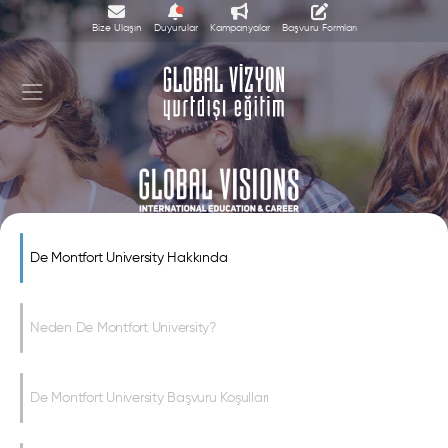
Bize Ulaşın
Duyurular
Kampanyalar
Başvuru Formları
De Montfort University
De Montfort University Hakkında
Neden De Montfort University?
De Montfort University Başvuru Koşulları