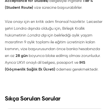
Acceptance for Studies)
Tier 4
belgesiyle İngiltere
(Student Route)
vize sürecine başvurabilirler.
Vize onayı için en kritik adım finansal hazırlıktır. Leicester
şehri Londra dışında olduğu için, Birleşik Krallık
hükümetinin
Londra dışı
için belirlediği aylık yaşam
masrafının 9 aylık toplamı ile eğitim ücretinizin kalan
kısmının, vize başvurusundan önce banka hesabınızda
28 gün
en az
boyunca bloke edilmiş olması zorunludur.
IHS
Ayrıca UKVI onaylı dil belgesi, pasaport ve
(Göçmenlik Sağlık Ek Ücreti)
ödemesi gerekmektedir.
Sıkça Sorulan Sorular