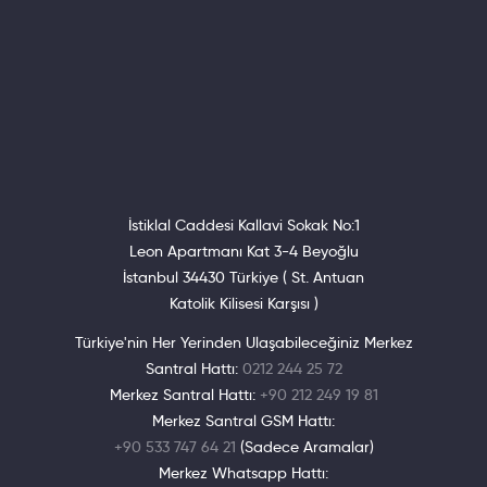
İstiklal Caddesi Kallavi Sokak No:1
Leon Apartmanı Kat 3-4 Beyoğlu
İstanbul 34430 Türkiye ( St. Antuan
Katolik Kilisesi Karşısı )
Türkiye'nin Her Yerinden Ulaşabileceğiniz Merkez
Santral Hattı:
0212 244 25 72
Merkez Santral Hattı:
+90 212 249 19 81
Merkez Santral GSM Hattı:
+90 533 747 64 21
(Sadece Aramalar)
Merkez Whatsapp Hattı: