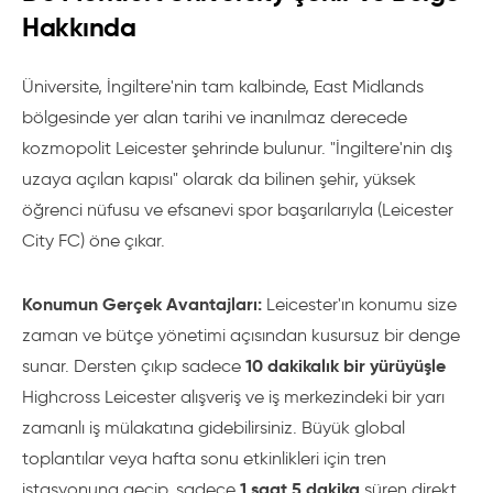
Hakkında
Üniversite, İngiltere'nin tam kalbinde, East Midlands
bölgesinde yer alan tarihi ve inanılmaz derecede
kozmopolit Leicester şehrinde bulunur. "İngiltere'nin dış
uzaya açılan kapısı" olarak da bilinen şehir, yüksek
öğrenci nüfusu ve efsanevi spor başarılarıyla (Leicester
City FC) öne çıkar.
Konumun Gerçek Avantajları:
Leicester'ın konumu size
zaman ve bütçe yönetimi açısından kusursuz bir denge
10 dakikalık bir yürüyüşle
sunar. Dersten çıkıp sadece
Highcross Leicester alışveriş ve iş merkezindeki bir yarı
zamanlı iş mülakatına gidebilirsiniz. Büyük global
toplantılar veya hafta sonu etkinlikleri için tren
1 saat 5 dakika
istasyonuna geçip, sadece
süren direkt