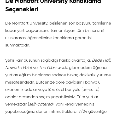
De Montfort University Konaklama
Seçenekleri
De Montfort University, belirlenen son başvuru tarihlerine
kadar yurt başvurusunu tamamlayan tüm birinci sınıf
uluslararası öğrencilerine konaklama garantisi
sunmaktadır.
Şehir kampüsünün sağladığı harika avantajla,
Bede Hall,
Newarke Point
ve
The Glassworks
gibi modern öğrenci
yurtları eğitim binalarına sadece birkaç dakikalık yürüme
mesafesindedir. Bütçenize göre paylaşımlı banyolu
ekonomik odalar veya lüks özel banyolu (en-suite)
odalar arasından seçim yapabilirsiniz. Tüm yurtlar
yemeksizdir (
self-catered
), yani kendi yemeğinizi
yapabileceğiniz donanımlı mutfaklara, 7/24 güvenliğe