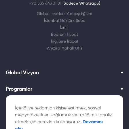
+90 535 643 31 81
(Sadece Whatsapp)
Global Leaders Yurtdışı Eğitim
İstanbul Göktürk Şube
İzmir
Bodrum İrtibat
İngiltere İrtibat
Ankara Mahall Ofis
Global Vizyon
Programlar
Dil Okulları
İçeriği ve reklamları kişiselleştirmek, sosyal
medya özellikleri sağlamak ve trafiğimizi analiz
Yurtdışı Üniversiteler
Devamını
etmek için çerezleri kullanıyoruz.
oku…