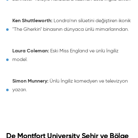
Ken Shuttleworth:
Londra'nın silüetini değiştiren ikonik
"The Gherkin" binasının dünyaca ünlü mimarlarından.
Laura Coleman:
Eski Miss England ve ünlü İngiliz
model.
Simon Munnery:
Ünlü İngiliz komedyen ve televizyon
yazarı.
De Montfort University Şehir ve Bölge