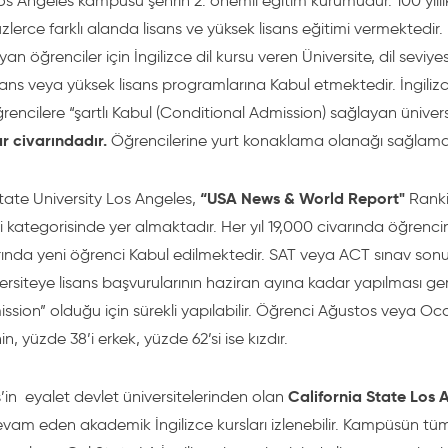
os Angeles kampüsü şehrin 2. önemli eğitim kurumudur. 100 yıllı
zlerce farklı alanda lisans ve yüksek lisans eğitimi vermektedir. İn
yan öğrenciler için İngilizce dil kursu veren Üniversite, dil seviye
sans veya yüksek lisans programlarına Kabul etmektedir. İngiliz
encilere “şartlı Kabul (Conditional Admission) sağlayan üniver
r civarındadır.
Öğrencilerine yurt konaklama olanağı sağlama
“USA News & World Report"
State University Los Angeles,
Ranki
ri kategorisinde yer almaktadır. Her yıl 19,000 civarında öğrenc
rında yeni öğrenci Kabul edilmektedir. SAT veya ACT sınav sonucu
rsiteye lisans başvurularının haziran ayına kadar yapılması gere
ission” olduğu için sürekli yapılabilir. Öğrenci Ağustos veya Oc
in, yüzde 38’i erkek, yüzde 62’si ise kızdır.
California State Los 
’in eyalet devlet üniversitelerinden olan
am eden akademik İngilizce kursları izlenebilir. Kampüsün t