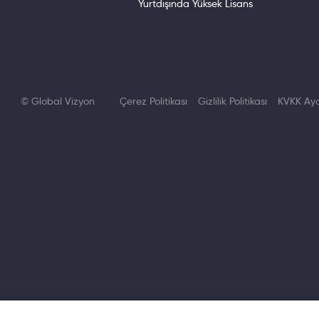
Yurtdışında Yüksek Lisans
© Global Vizyon
Çerez Politikası
Gizlilik Politikası
KVKK Ayd