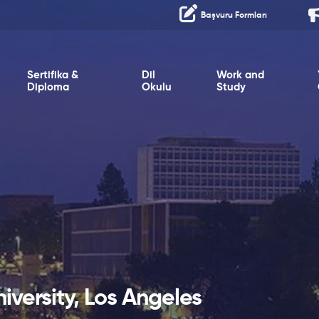
Başvuru Formları
Sertifika &
Dil
Work and
Diploma
Okulu
Study
niversity, Los Angeles