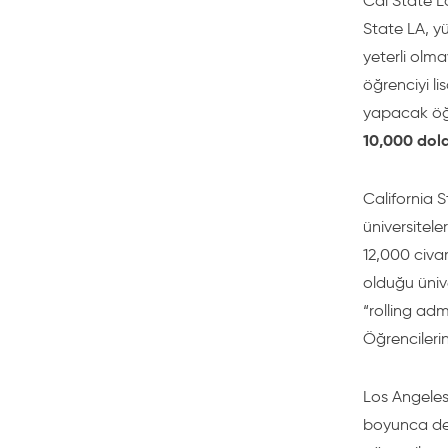
Cal State L
State LA, yü
yeterli olma
öğrenciyi li
yapacak öğr
10,000 dola
California 
üniversitele
12,000 civa
olduğu ünive
“rolling adm
Öğrencilerin
Los Angeles
boyunca dev