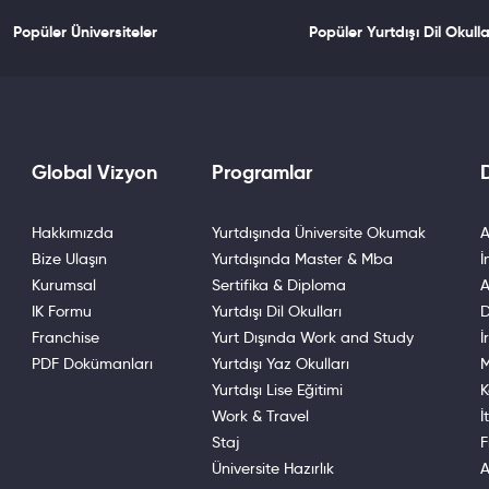
Popüler Üniversiteler
Popüler Yurtdışı Dil Okulla
Global Vizyon
Programlar
D
Hakkımızda
Yurtdışında Üniversite Okumak
A
Bize Ulaşın
Yurtdışında Master & Mba
İ
Kurumsal
Sertifika & Diploma
A
IK Formu
Yurtdışı Dil Okulları
D
Franchise
Yurt Dışında Work and Study
İ
PDF Dokümanları
Yurtdışı Yaz Okulları
M
Yurtdışı Lise Eğitimi
K
Work & Travel
İ
Staj
F
Üniversite Hazırlık
A