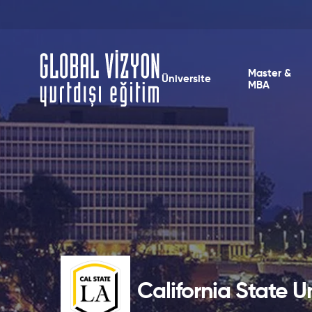
Master &
Üniversite
MBA
California State U