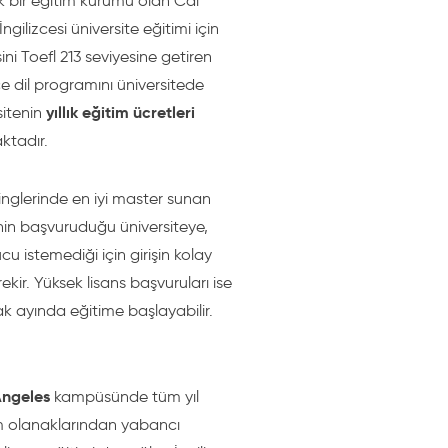
k bir eğitim kurumu olan Cal
gilizcesi üniversite eğitimi için
sini Toefl 213 seviyesine getiren
ce dil programını üniversitede
yıllık eğitim ücretleri
sitenin
ktadır.
nglerinde en iyi master sunan
inin başvuruduğu üniversiteye,
 istemediği için girişin kolay
kir. Yüksek lisans başvuruları ise
ak ayında eğitime başlayabilir.
Angeles
kampüsünde tüm yıl
üm olanaklarından yabancı