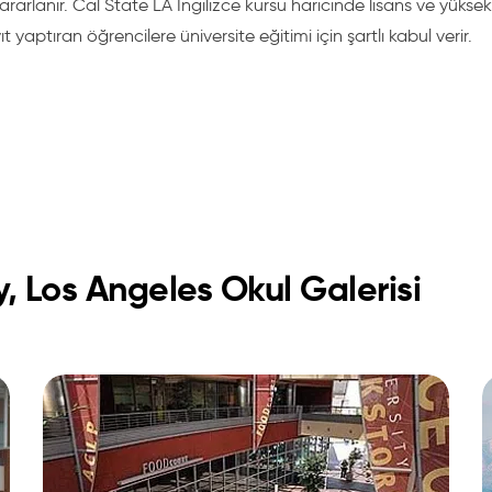
ararlanır. Cal State LA İngilizce kursu haricinde lisans ve yüksek 
t yaptıran öğrencilere üniversite eğitimi için şartlı kabul verir.
y, Los Angeles Okul Galerisi