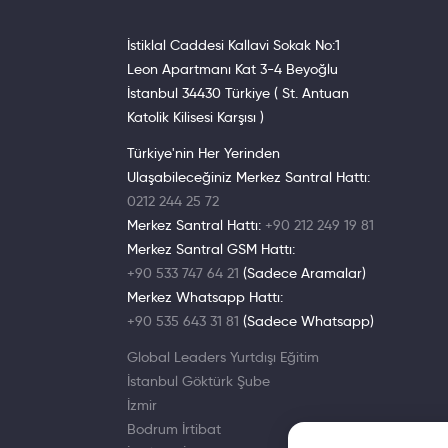
İstiklal Caddesi Kallavi Sokak No:1
Leon Apartmanı Kat 3-4 Beyoğlu
İstanbul 34430 Türkiye ( St. Antuan
Katolik Kilisesi Karşısı )
Türkiye'nin Her Yerinden
Ulaşabileceğiniz Merkez Santral Hattı:
0212 244 25 72
Merkez Santral Hattı:
+90 212 249 19 81
Merkez Santral GSM Hattı:
+90 533 747 64 21
(Sadece Aramalar)
Merkez Whatsapp Hattı:
+90 535 643 31 81
(Sadece Whatsapp)
Global Leaders Yurtdışı Eğitim
İstanbul Göktürk Şube
İzmir
Bodrum İrtibat