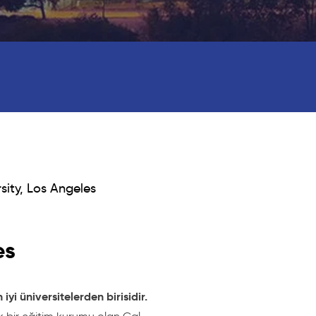
rsity, Los Angeles
es
yi üniversitelerden birisidir.