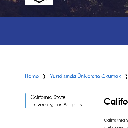
Home
Yurtdışında Üniversite Okumak
California State
Califo
University, Los Angeles
California S