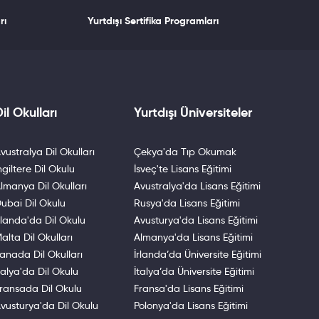
rı
Yurtdışı Sertifika Programları
il Okulları
Yurtdışı Üniversiteler
vustralya Dil Okulları
Çekya'da Tıp Okumak
ngiltere Dil Okulu
İsveç'te Lisans Eğitimi
lmanya Dil Okulları
Avustralya'da Lisans Eğitimi
ubai Dil Okulu
Rusya'da Lisans Eğitimi
rlanda'da Dil Okulu
Avusturya'da Lisans Eğitimi
alta Dil Okulları
Almanya'da Lisans Eğitimi
anada Dil Okulları
İrlanda’da Üniversite Eğitimi
talya'da Dil Okulu
İtalya’da Üniversite Eğitimi
ransada Dil Okulu
Fransa'da Lisans Eğitimi
vusturya'da Dil Okulu
Polonya'da Lisans Eğitimi