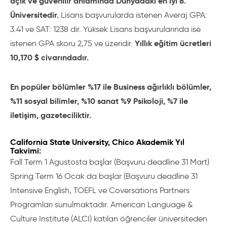
açık ve güvenilir anlamında Dünyadaki en iyi 8.
Üniversitedir.
Lisans başvurularda istenen Averaj GPA:
3.41 ve SAT: 1238 dir. Yüksek Lisans başvurularında ise
Yıllık eğitim ücretleri
istenen GPA skoru 2,75 ve üzeridir.
10,170 $ civarındadır.
En popüler bölümler %17 ile Business ağırlıklı bölümler,
%11 sosyal bilimler, %10 sanat %9 Psikoloji, %7 ile
iletişim, gazeteciliktir.
California State University, Chico Akademik Yıl
Takvimi:
Fall Term 1 Agustosta başlar (Başvuru deadline 31 Mart)
Spring Term 16 Ocak da başlar (Başvuru deadline 31
Intensive English, TOEFL ve Coversations Partners
Programları sunulmaktadır. American Language &
Culture Institute (ALCI) katılan öğrenciler üniversiteden