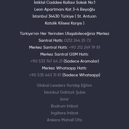
İstiklal Caddesi Kallavi Sokak No:1
Leon Apartmanı Kat 3-4 Beyoğlu
İstanbul 34430 Türkiye ( St. Antuan
Katolik Kilisesi Karşısı )
Türkiye'nin Her Yerinden Ulaşabileceğiniz Merkez
Santral Hattı:
0212 244 25 72
Merkez Santral Hattı:
+90 212 249 19 81
Merkez Santral GSM Hattı:
+90 533 747 64 21
(Sadece Aramalar)
Merkez Whatsapp Hattı:
+90 535 643 31 81
(Sadece Whatsapp)
Global Leaders Yurtdışı Eğitim
İstanbul Göktürk Şube
İzmir
Bodrum İrtibat
İngiltere İrtibat
Ankara Mahall Ofis