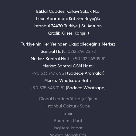
İstiklal Caddesi Kallavi Sokak No:1
Leon Apartmanı Kat 3-4 Beyoğlu
İstanbul 34430 Türkiye ( St. Antuan
Katolik Kilisesi Karşısı )
Türkiye'nin Her Yerinden Ulaşabileceğiniz Merkez
Santral Hattı:
0212 244 25 72
Merkez Santral Hattı:
+90 212 249 19 81
Merkez Santral GSM Hattı:
+90 533 747 64 21
(Sadece Aramalar)
Merkez Whatsapp Hattı:
+90 535 643 31 81
(Sadece Whatsapp)
Global Leaders Yurtdışı Eğitim
İstanbul Göktürk Şube
İzmir
Bodrum İrtibat
İngiltere İrtibat
Ankara Mahall Ofis