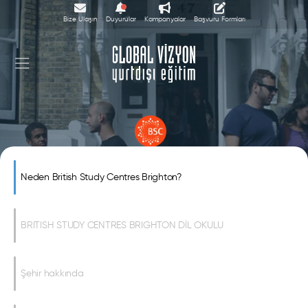
Bize Ulaşın
Duyurular
Kampanyalar
Başvuru Formları
British Study Centres Brighton
Neden British Study Centres Brighton?
BRITISH STUDY CENTRES BRIGHTON DİL OKULU
Şehir hakkında