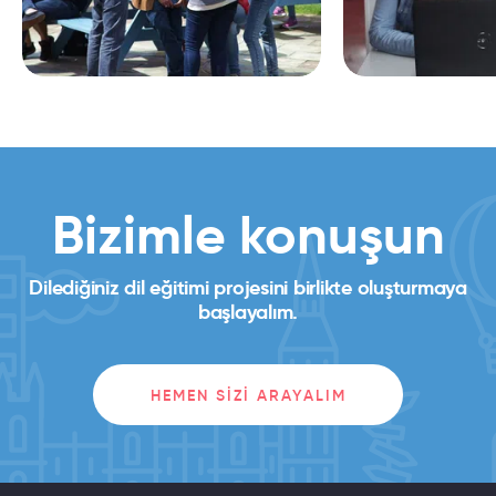
Bizimle konuşun
Dilediğiniz dil eğitimi projesini birlikte oluşturmaya
başlayalım.
HEMEN SIZI ARAYALIM