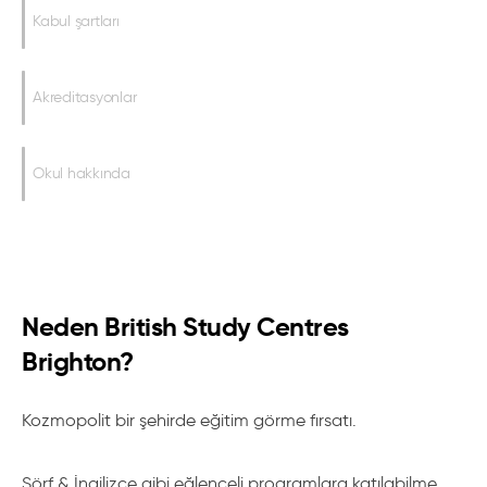
Kabul şartları
Akreditasyonlar
Okul hakkında
Neden British Study Centres
Brighton?
Kozmopolit bir şehirde eğitim görme fırsatı.
Sörf & İngilizce gibi eğlenceli programlara katılabilme