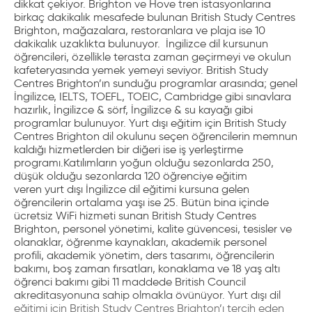
dikkat çekiyor. Brighton ve Hove tren istasyonlarına
birkaç dakikalık mesafede bulunan British Study Centres
Brighton, mağazalara, restoranlara ve plaja ise 10
dakikalık uzaklıkta bulunuyor. İngilizce dil kursunun
öğrencileri, özellikle terasta zaman geçirmeyi ve okulun
kafeteryasında yemek yemeyi seviyor.
British Study
Centres Brighton
’ın sunduğu programlar arasında; genel
İngilizce, IELTS, TOEFL, TOEIC, Cambridge gibi sınavlara
hazırlık, İngilizce & sörf, İngilizce & su kayağı gibi
programlar bulunuyor. Yurt dışı eğitim için British Study
Centres Brighton dil okulunu seçen öğrencilerin memnun
kaldığı hizmetlerden bir diğeri ise iş yerleştirme
programı.
Katılımların yoğun olduğu sezonlarda 250,
düşük olduğu sezonlarda 120 öğrenciye eğitim
veren
yurt dışı İngilizce dil eğitimi
kursuna gelen
öğrencilerin ortalama yaşı ise 25. Bütün bina içinde
ücretsiz WiFi hizmeti sunan
British Study Centres
Brighton
, personel yönetimi, kalite güvencesi, tesisler ve
olanaklar, öğrenme kaynakları, akademik personel
profili, akademik yönetim, ders tasarımı, öğrencilerin
bakımı, boş zaman fırsatları, konaklama ve 18 yaş altı
öğrenci bakımı gibi 11 maddede British Council
akreditasyonuna sahip olmakla övünüyor.
Yurt dışı dil
eğitimi için British Study Centres Brighton’ı tercih eden